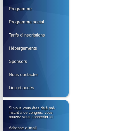
Programme
Programme social
Tarifs d'inscriptions
Hébergements
Sponsors
Nous contacter
Lieu et accès
Si vous vous êtes déjà pré-
inscrit à ce congrès, vous
pouvez vous connecter ici
Adresse e-mail